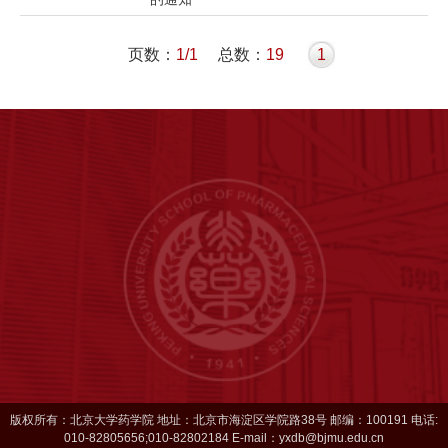
页数：
1/1
总数：
19
1
版权所有：北京大学药学院 地址：北京市海淀区学院路38号 邮编：100191 电话:
010-82805656;010-82802184 E-mail：yxdb@bjmu.edu.cn