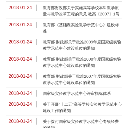
2018-01-24
教育部财政部关于实施高等学校本科教学质
量与教学改革工程的意见 教高〔2007〕1号
2018-01-24
教育部《基础课实验教学示范中心》建设标
准
2018-01-24
教育部 财政部关于批准2009年度国家级实验
教学示范中心建设单位的通知
2018-01-24
教育部 财政部关于批准2008年度国家级实验
教学示范中心建设单位的通知
2018-01-24
教育部 财政部关于批准2007年度国家级实验
教学示范中心建设单位的通知
2018-01-24
国家级实验教学示范中心评审指标体系
2018-01-24
关于开展“十二五”高等学校实验教学示范中心
建设工作的通知
2018-01-24
关于拨付国家级实验教学示范中心专项经费
的通知