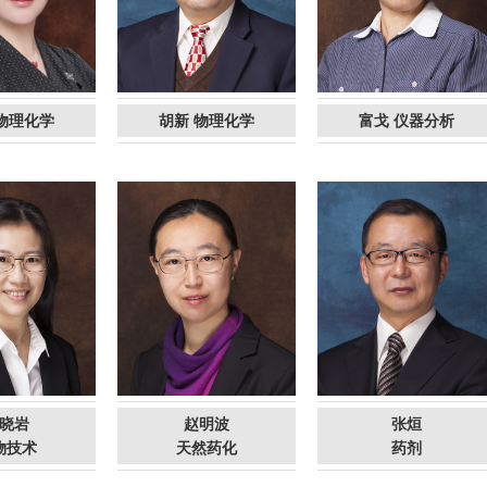
物理化学
胡新 物理化学
富戈 仪器分析
晓岩
赵明波
张烜
物技术
天然药化
药剂