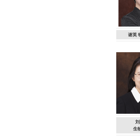
谢英 
刘
生